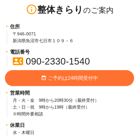
info_outline
整体きらり
住所
〒946-0071
新潟県魚沼市七日市１０９－６
電話番号
contact_phone
090-2330-1540
event_available
ご予約は24時間受付中
営業時間
月・火・金 9時から20時30分（最終受付）
土・日・祝 9時から19時（最終受付）
※時間外要相談
休業日
水・木曜日