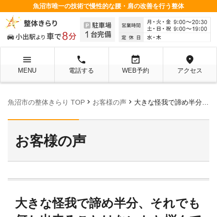
魚沼市唯一の技術で慢性的な腰・肩の改善を行う整体
menu
local_phone
event_available
location_on
MENU
電話する
WEB予約
アクセス
chevron_right
chevron_right
魚沼市の整体きらり TOP
お客様の声
大きな怪我で諦め半分、それでも何か出来ることはないかと悩んでいた時に・・・
お客様の声
大きな怪我で諦め半分、それでも